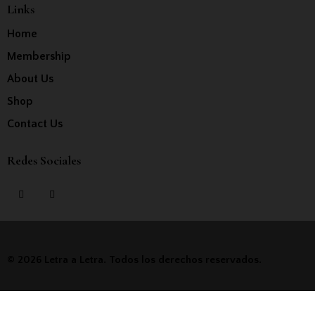
Links
Home
Membership
About Us
Shop
Contact Us
Redes Sociales
© 2026 Letra a Letra. Todos los derechos reservados.