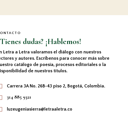
CONTACTO
¿Tienes dudas? ¡Hablemos!
n Letra a Letra valoramos el diálogo con nuestros
ectores y autores. Escríbenos para conocer más sobre
uestro catálogo de poesía, procesos editoriales o la
isponibilidad de nuestros títulos.
Carrera 3A No. 26B-43 piso 2, Bogotá, Colombia.
314 885 9321
luzeugeniasierra@letraaletra.co