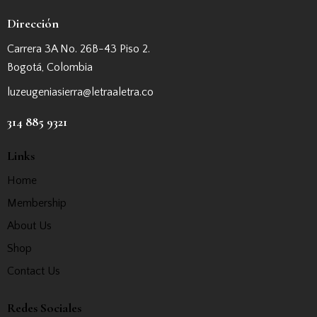
Dirección
Carrera 3A No. 26B-43 Piso 2.
Bogotá, Colombia
luzeugeniasierra@letraaletra.co
314 885 9321
Links
Home
Membership
About Us
Shop
Contact Us
Redes Sociales