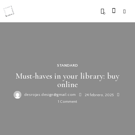
0
STANDARD
Must-haves in your library: buy
online
desrojas.design@gmail.com
24 febrero, 2025
1
Comment