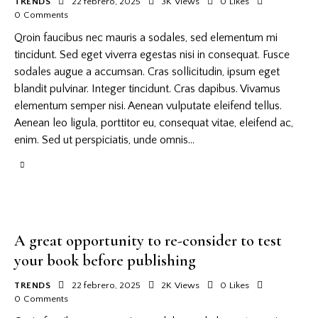
TRENDS
22 febrero, 2025
3K
Views
0
Likes
0
Comments
Qroin faucibus nec mauris a sodales, sed elementum mi
tincidunt. Sed eget viverra egestas nisi in consequat. Fusce
sodales augue a accumsan. Cras sollicitudin, ipsum eget
blandit pulvinar. Integer tincidunt. Cras dapibus. Vivamus
elementum semper nisi. Aenean vulputate eleifend tellus.
Aenean leo ligula, porttitor eu, consequat vitae, eleifend ac,
enim. Sed ut perspiciatis, unde omnis…
A great opportunity to re-consider to test
your book before publishing
TRENDS
22 febrero, 2025
2K
Views
0
Likes
0
Comments