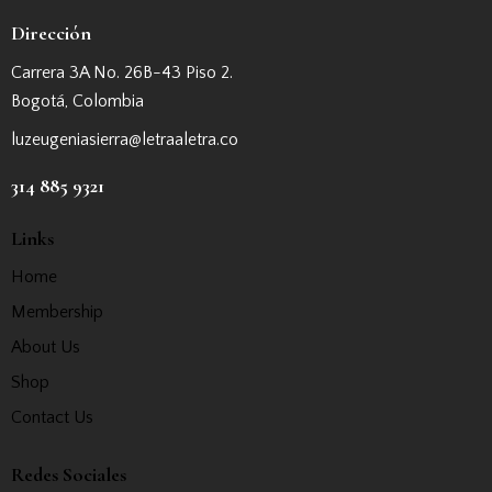
Dirección
Carrera 3A No. 26B-43 Piso 2.
Bogotá, Colombia
luzeugeniasierra@letraaletra.co
314 885 9321
Links
Home
Membership
About Us
Shop
Contact Us
Redes Sociales