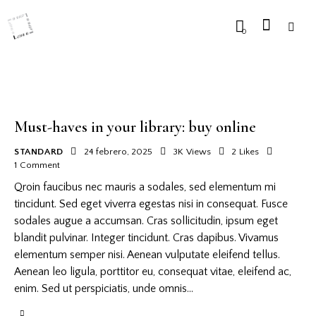
0
Must-haves in your library: buy online
STANDARD
24 febrero, 2025
3K
Views
2
Likes
1
Comment
Qroin faucibus nec mauris a sodales, sed elementum mi
tincidunt. Sed eget viverra egestas nisi in consequat. Fusce
sodales augue a accumsan. Cras sollicitudin, ipsum eget
blandit pulvinar. Integer tincidunt. Cras dapibus. Vivamus
elementum semper nisi. Aenean vulputate eleifend tellus.
Aenean leo ligula, porttitor eu, consequat vitae, eleifend ac,
enim. Sed ut perspiciatis, unde omnis…