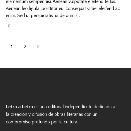
elementum semper nisi. Aenean vulputate eleifend tellus.
Aenean leo ligula, porttitor eu, consequat vitae, eleifend ac,
enim. Sed ut perspiciatis, unde omnis…
>
1
2
Letra a Letra
es una editorial independiente dedicada a
la creación y difusión de obras literarias con un
compromiso profundo por la cultura.