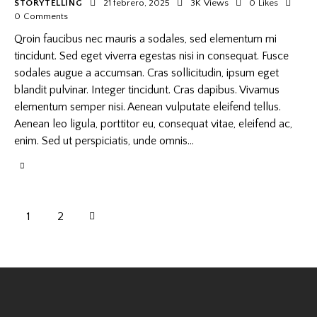
STORYTELLING
21 febrero, 2025
3K
Views
0
Likes
0
Comments
Qroin faucibus nec mauris a sodales, sed elementum mi
tincidunt. Sed eget viverra egestas nisi in consequat. Fusce
sodales augue a accumsan. Cras sollicitudin, ipsum eget
blandit pulvinar. Integer tincidunt. Cras dapibus. Vivamus
elementum semper nisi. Aenean vulputate eleifend tellus.
Aenean leo ligula, porttitor eu, consequat vitae, eleifend ac,
enim. Sed ut perspiciatis, unde omnis…
>
1
2