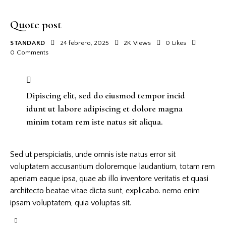
Quote post
STANDARD
24 febrero, 2025
2K
Views
0
Likes
0
Comments
Dipiscing elit, sed do eiusmod tempor incid
idunt ut labore adipiscing et dolore magna
minim totam rem iste natus sit aliqua.
Sed ut perspiciatis, unde omnis iste natus error sit
voluptatem accusantium doloremque laudantium, totam rem
aperiam eaque ipsa, quae ab illo inventore veritatis et quasi
architecto beatae vitae dicta sunt, explicabo. nemo enim
ipsam voluptatem, quia voluptas sit.