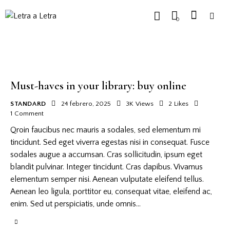
0
Must-haves in your library: buy online
STANDARD
24 febrero, 2025
3K
Views
2
Likes
1
Comment
Qroin faucibus nec mauris a sodales, sed elementum mi
tincidunt. Sed eget viverra egestas nisi in consequat. Fusce
sodales augue a accumsan. Cras sollicitudin, ipsum eget
blandit pulvinar. Integer tincidunt. Cras dapibus. Vivamus
elementum semper nisi. Aenean vulputate eleifend tellus.
Aenean leo ligula, porttitor eu, consequat vitae, eleifend ac,
enim. Sed ut perspiciatis, unde omnis…