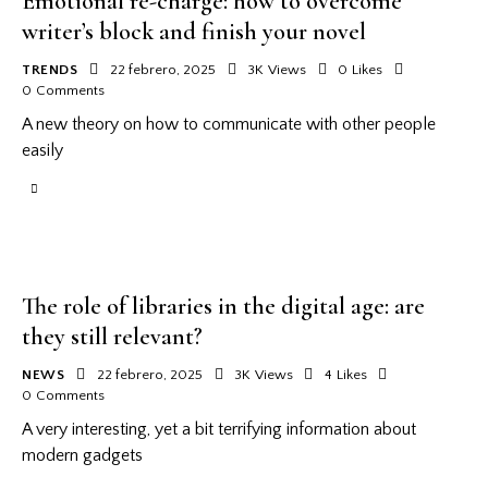
Emotional re-charge: how to overcome
writer’s block and finish your novel
TRENDS
22 febrero, 2025
3K
Views
0
Likes
0
Comments
A new theory on how to communicate with other people
easily
The role of libraries in the digital age: are
they still relevant?
NEWS
22 febrero, 2025
3K
Views
4
Likes
0
Comments
A very interesting, yet a bit terrifying information about
modern gadgets