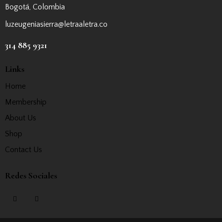
Bogotá, Colombia
luzeugeniasierra@letraaletra.co
314 885 9321
Links
Home
Membership
About Us
Shop
Contact Us
Redes Sociales