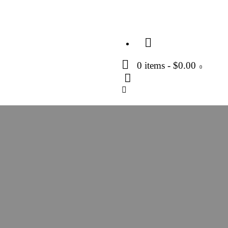
0 items
-
$0.00
0