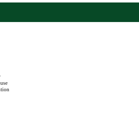
r
ouse
tion