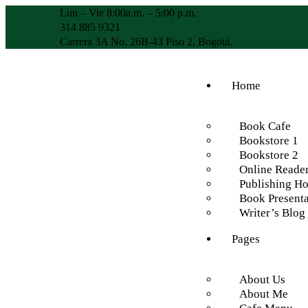
Lun – Vie 8:00a.m. – 5:00 p.m.
314 885 9321
Carrera 3A No. 26B-43 Piso 2, Bogotá.
Home
Book Cafe
Bookstore 1
Bookstore 2
Online Reade
Publishing H
Book Presenta
Writer’s Blog
Pages
About Us
About Me